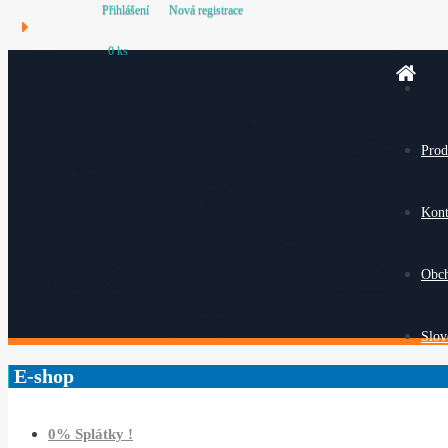
Přihlášení
Nová registrace
0 ks
Prod
Kont
Obc
Slov
E-shop
0% Splátky !