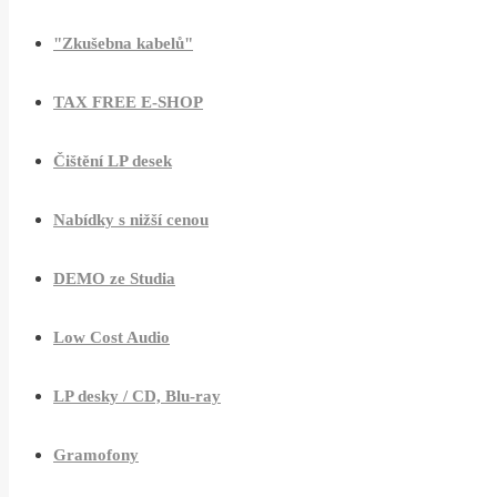
"Zkušebna kabelů"
TAX FREE E-SHOP
Čištění LP desek
Nabídky s nižší cenou
DEMO ze Studia
Low Cost Audio
LP desky / CD, Blu-ray
Gramofony