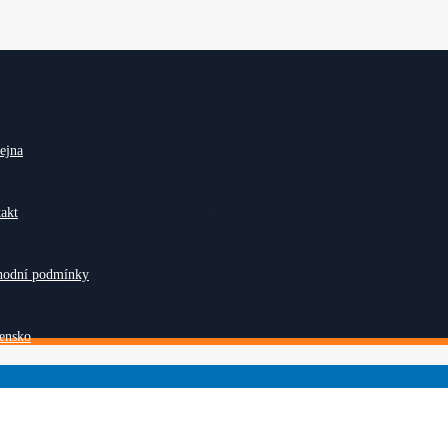
ejna
akt
hodní podmínky
ensko