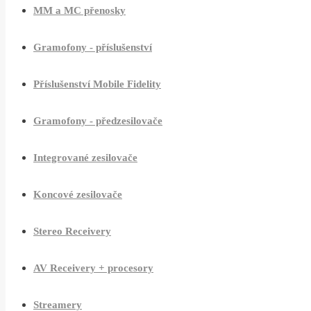
MM a MC přenosky
Gramofony - příslušenství
Příslušenství Mobile Fidelity
Gramofony - předzesilovače
Integrované zesilovače
Koncové zesilovače
Stereo Receivery
AV Receivery + procesory
Streamery