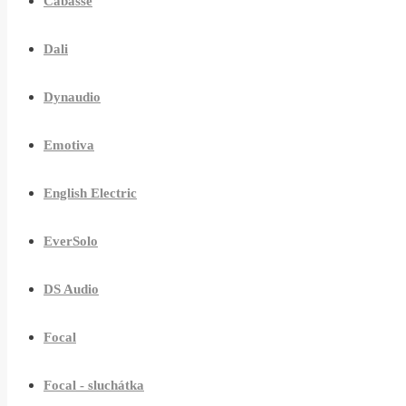
Cabasse
Dali
Dynaudio
Emotiva
English Electric
EverSolo
DS Audio
Focal
Focal - sluchátka