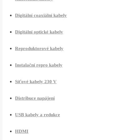
Digitální coaxiální kabely
Digitální optické kabely
Reproduktorové kabely
Instalační repro kabely
Síťové kabely 230 V
Distribuce napájení
USB kabely a redukce
HDMI