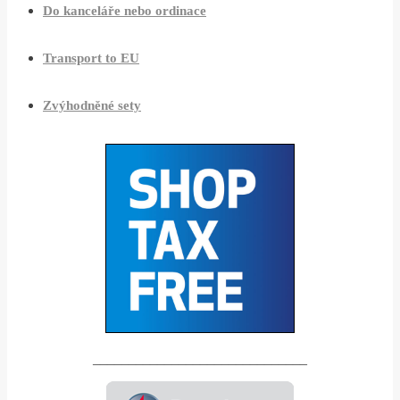
Do kanceláře nebo ordinace
Transport to EU
Zvýhodněné sety
______________________________