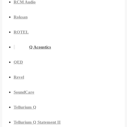
RCM Audio
Roksan
ROTEL
Q Acoustics
QED
Revel
SoundCare
Tellurium Q
Tellurium Q Statement II