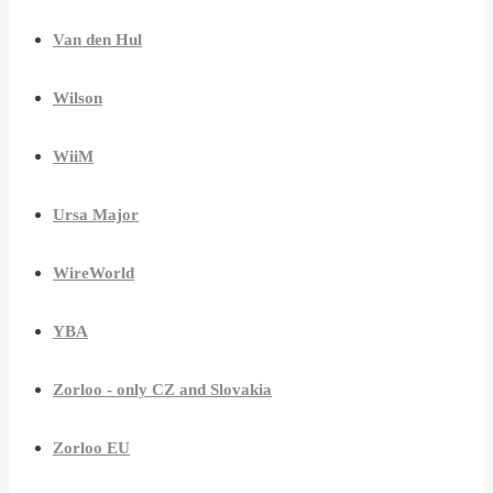
Van den Hul
Wilson
WiiM
Ursa Major
WireWorld
YBA
Zorloo - only CZ and Slovakia
Zorloo EU