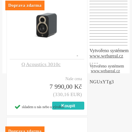
Doprava zdarma
Vytvořeno systémem
www.webareal.cz
Q Acoustics 3010c
Vytvořeno systémem
www.webareal.cz
Naše cena
NGUxYTg3
7 990,00 Kč
(330,16 EUR)
skladem u nás nebo u výrobce
Doprava zdarma