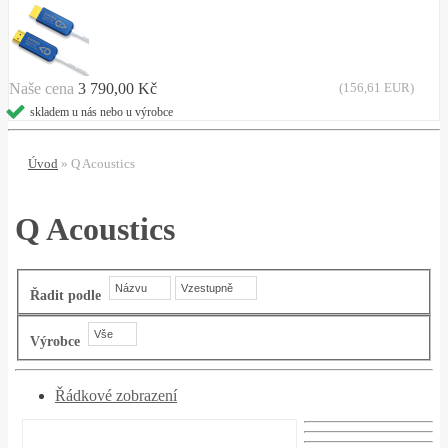
Naše cena
3 790,00 Kč
(156,61 EUR)
skladem u nás nebo u výrobce
Úvod
»
Q Acoustics
Q Acoustics
Názvu
Vzestupně
Řadit podle
Vše
Výrobce
Řádkové zobrazení