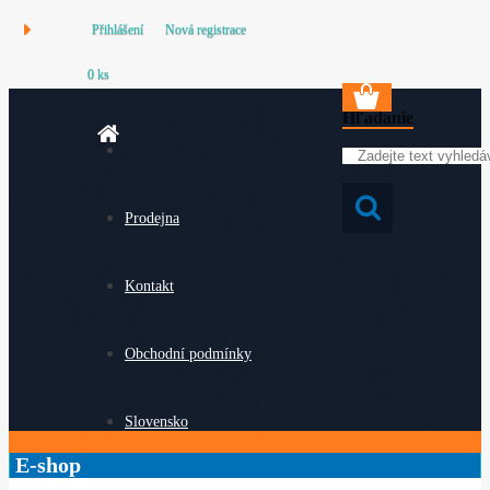
Přihlášení
Nová registrace
0 ks
Hľadanie
Prodejna
Kontakt
Obchodní podmínky
Slovensko
E-shop