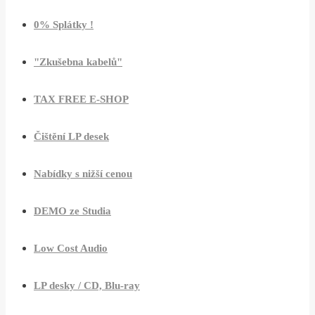
0% Splátky !
"Zkušebna kabelů"
TAX FREE E-SHOP
Čištění LP desek
Nabídky s nižší cenou
DEMO ze Studia
Low Cost Audio
LP desky / CD, Blu-ray